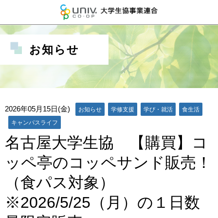
大学生協事業連
お知らせ
2026年05月15日(金)
お知らせ
学修支援
学び・就活
食生活
キャンパスライフ
名古屋大学生協 【購買】コ
ッペ亭のコッペサンド販売！
（食パス対象）
※2026/5/25（月）の１日数