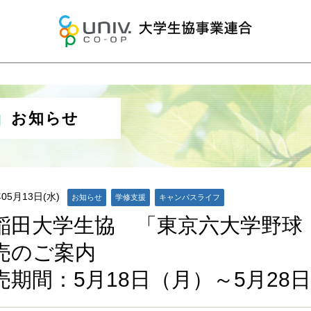
大学生協事
お知らせ
年05月13日(水)
お知らせ
学修支援
キャンパスライフ
稲田大学生協 「東京六大学野球
売のご案内
売期間：5月18日（月）～5月28