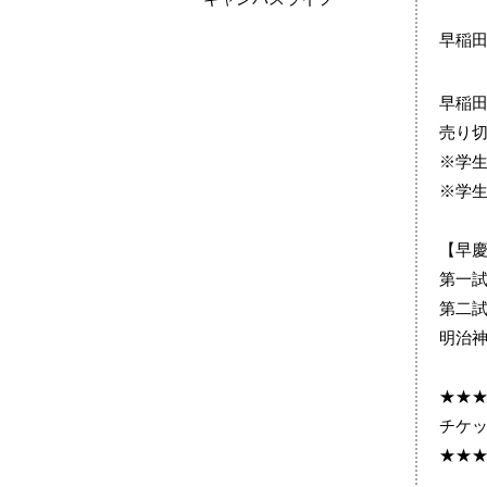
早稲
早稲
売り
※学
※学
【早
第一試
第二試
明治
★★
チケ
★★