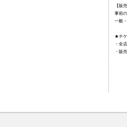
【販
事前
一般
★チ
・全
・販