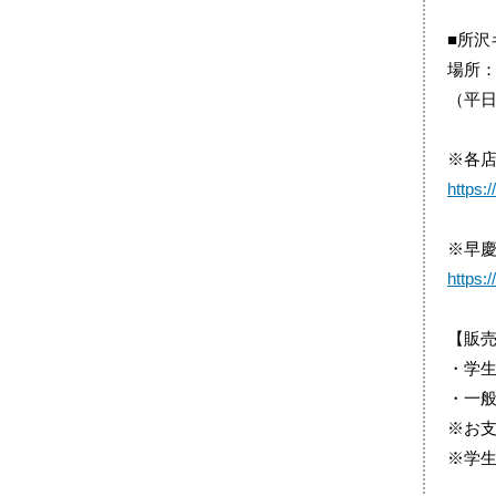
■所沢
場所：
（平日
※各店
https:
※早
https:
【販
・学生
・一般
※お
※学