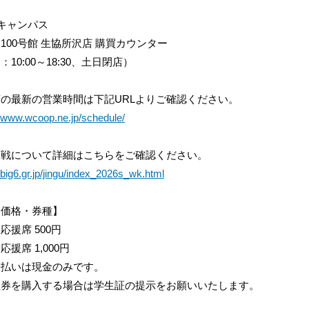
キャンパス
100号館 生協所沢店 購買カウンター
：10:00～18:30、土日閉店）
の最新の営業時間は下記URLよりご確認ください。
//www.wcoop.ne.jp/schedule/
慶戦について詳細はこちらをご確認ください。
//big6.gr.jp/jingu/index_2026s_wk.html
売価格・券種】
応援席 500円
応援席 1,000円
支払いは現金のみです。
生券を購入する場合は学生証の提示をお願いいたします。