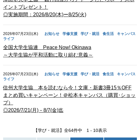
イントプレゼント！
◎実施期間：2026/8/20(木)ー8/25(火)
2026年07月23日(木)
お知らせ
学修支援
学び・就活
食生活
キャンパス
ライフ
全国大学生協連 Peace Now! Okinawa
～大学生協が平和活動に取り組む意義～
2026年07月23日(木)
お知らせ
学修支援
学び・就活
食生活
キャンパス
ライフ
信州大学生協 本を読むなら今！文庫・新書3冊15％OFF
まとめ買いキャンペーン！＠松本キャンパス（購買･ショッ
プ）
◎2026/7/21(月)－8/7(金)迄
【学び・就活】全64件中 1 - 10表示