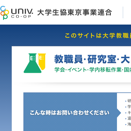
●
●
●
●
●